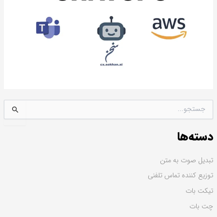
ج
س
ت
دسته‌ها
ج
و
ب
تبدیل صوت به متن
ر
توزیع کننده تماس تلفنی
ا
ی
تیکت بات
:
چت بات