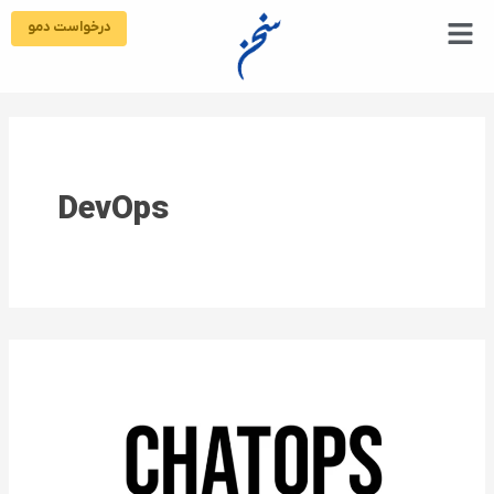
رش
درخواست دمو
ه
حتوا
DevOps