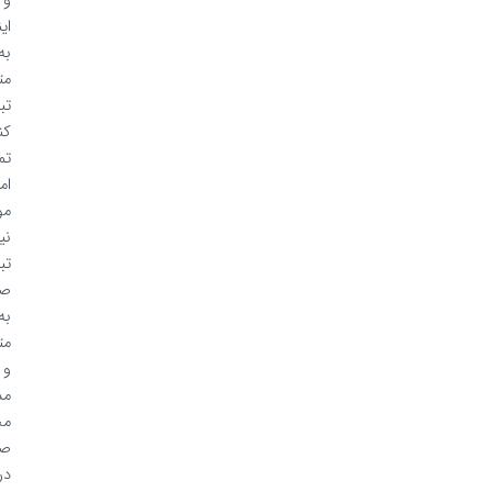
و
اینستاگرام
به
متن
تبدیل
کنند.
تمام
امکانات
مورد
نیاز
تبدیل
صوت
به
متن
و
مدیریت
محتوای
صوتی
در