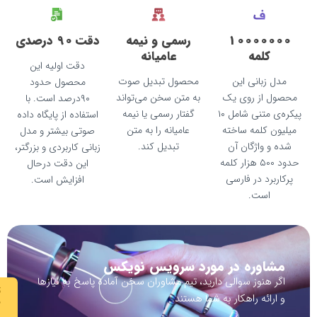
10
رسمی و نیمه
دقت 90 درصدی
عامیانه
دقت اولیه این
ین
محصول تبدیل صوت
محصول حدود
ی یک
به متن سخن می‌تواند
۹۰درصد است. با
پیکره‌ی متنی شامل ۱۰
گفتار رسمی یا نیمه
استفاده از پایگاه داده
اخته
عامیانه را به متن
صوتی بیشتر و مدل
 آن
تبدیل کند.
زبانی کاربردی و بزرگتر،
۵ هزار کلمه
این دقت درحال
ارسی
افزایش است.
 در مورد سرویس نویکس
والی دارید، تیم مشاوران سخن آماده پاسخ به نیازها
تماس با
کار به شما هستند.
مشاوران
سخن