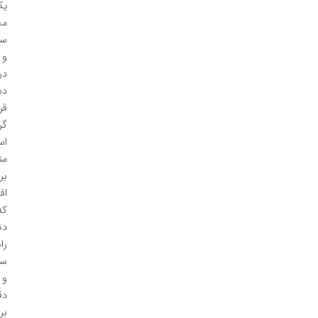
یک
محیط
ساده
و
در
دسترس
قرار
گرفته
است.
مناسب
برای
افرادی
که
دنبال
راهی
سریع
و
دقیق
برای