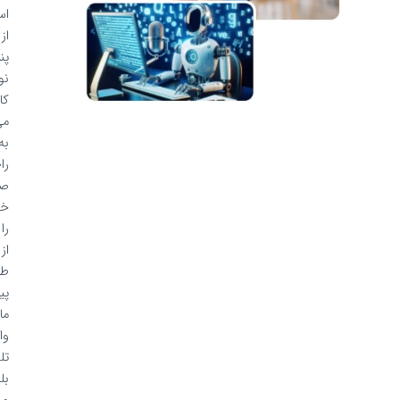
استفاده
از
پنل
نویکس،
کاربران
می‌توانند
به
راحتی
صوت
خود
را
از
طریق
پیام‌رسان‌هایی
مانند
واتساپ،
تلگرام،
بله