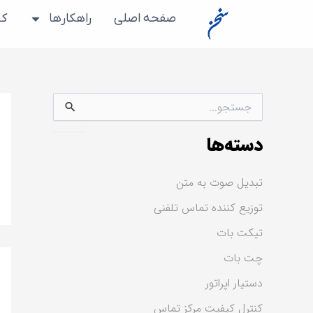
رش
صفحه اصلی
راهکارها
کس
ه
حتوا
ج
س
ت
دسته‌ها
ج
و
ب
تبدیل صوت به متن
ر
ا
توزیع کننده تماس تلفنی
ی
:
تیکت بات
چت بات
دستیار اپراتور
کنترل کیفیت مرکز تماس