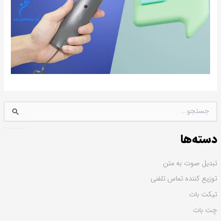
ج
س
ت
دسته‌ها
ج
و
ب
تبدیل صوت به متن
ر
توزیع کننده تماس تلفنی
ا
ی
تیکت بات
:
چت بات