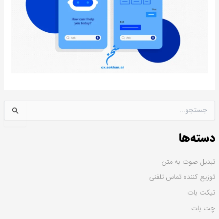
ج
س
ت
دسته‌ها
ج
و
ب
تبدیل صوت به متن
ر
توزیع کننده تماس تلفنی
ا
ی
تیکت بات
:
چت بات