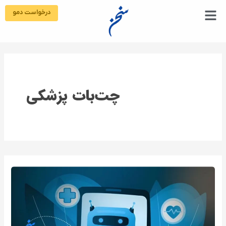
رش
درخواست دمو
ه
حتوا
چت‌بات پزشکی