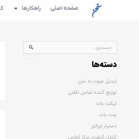
رش
صفحه اصلی
راهکارها
کس
ه
حتوا
ج
س
ت
دسته‌ها
ج
و
ب
تبدیل صوت به متن
ر
ا
توزیع کننده تماس تلفنی
ی
:
تیکت بات
چت بات
دستیار اپراتور
کنترل کیفیت مرکز تماس