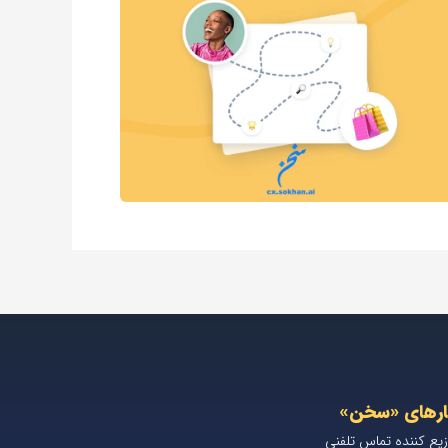
ارهای «سخن»
زیع کننده تماس تلفنی