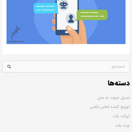
ج
س
ت
دسته‌ها
ج
و
ب
تبدیل صوت به متن
ر
توزیع کننده تماس تلفنی
ا
ی
تیکت بات
:
چت بات