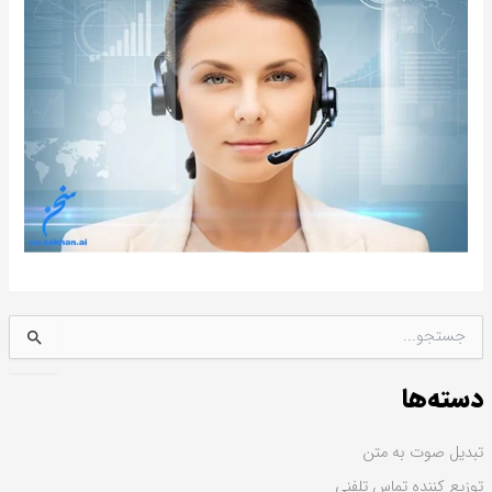
ج
س
ت
دسته‌ها
ج
و
ب
تبدیل صوت به متن
ر
توزیع کننده تماس تلفنی
ا