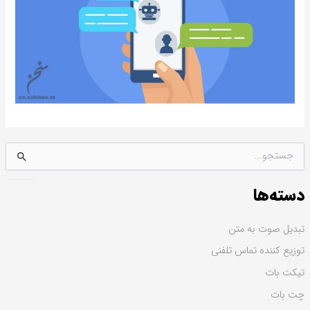
ج
س
ت
دسته‌ها
ج
و
ب
تبدیل صوت به متن
ر
توزیع کننده تماس تلفنی
ا
ی
تیکت بات
:
چت بات