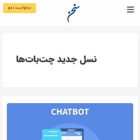
رش
درخواست دمو
ه
حتوا
نسل جدید چت‌بات‌ها