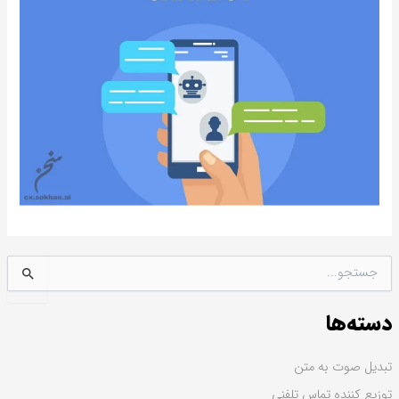
ج
س
ت
دسته‌ها
ج
و
ب
تبدیل صوت به متن
ر
توزیع کننده تماس تلفنی
ا