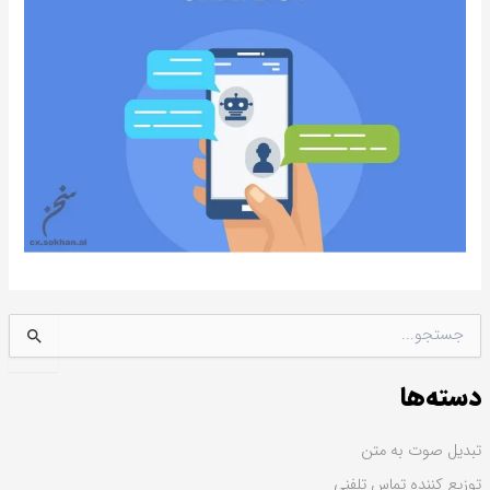
ج
س
ت
دسته‌ها
ج
و
ب
تبدیل صوت به متن
ر
توزیع کننده تماس تلفنی
ا