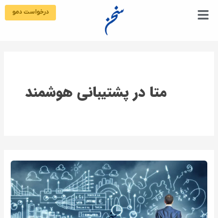
رش
درخواست دمو
ه
حتوا
متا در پشتیبانی هوشمند