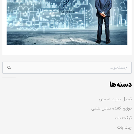
ج
س
ت
دسته‌ها
ج
و
ب
تبدیل صوت به متن
ر
توزیع کننده تماس تلفنی
ا
ی
تیکت بات
:
چت بات