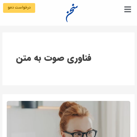
رش
درخواست دمو
ه
حتوا
فناوری صوت به متن