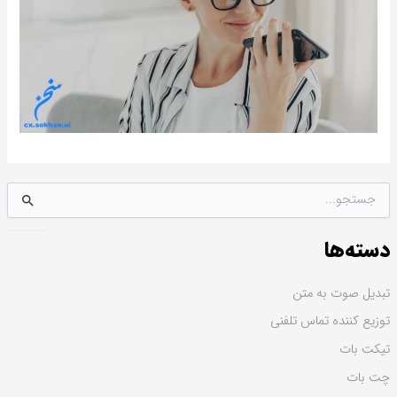
ج
س
ت
دسته‌ها
ج
و
ب
تبدیل صوت به متن
ر
توزیع کننده تماس تلفنی
ا
ی
تیکت بات
:
چت بات