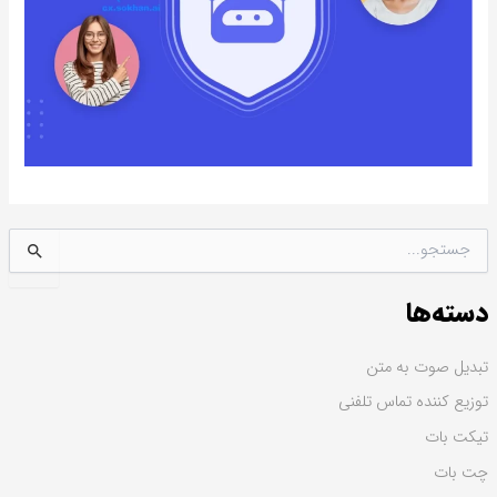
ج
س
ت
دسته‌ها
ج
و
ب
تبدیل صوت به متن
ر
توزیع کننده تماس تلفنی
ا
ی
تیکت بات
:
چت بات