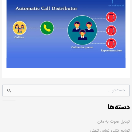
ج
س
ت
دسته‌ها
ج
و
ب
تبدیل صوت به متن
ر
توزیع کننده تماس تلفنی
ا