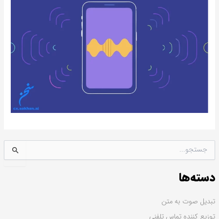
ج
س
ت
دسته‌ها
ج
و
ب
تبدیل صوت به متن
ر
توزیع کننده تماس تلفنی
ا