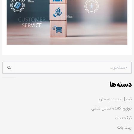
ج
س
ت
دسته‌ها
ج
و
ب
تبدیل صوت به متن
ر
توزیع کننده تماس تلفنی
ا
ی
تیکت بات
:
چت بات