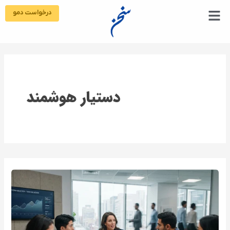
رش
درخواست دمو
ه
حتوا
دستیار هوشمند