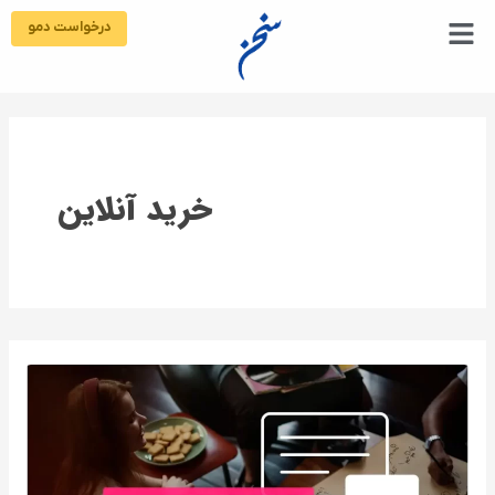
رش
درخواست دمو
ه
حتوا
خرید آنلاین