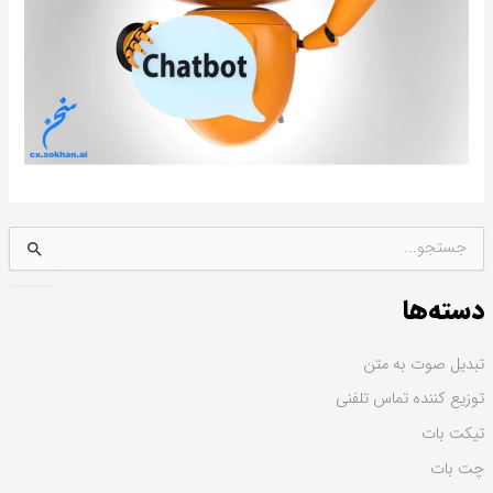
ج
س
ت
دسته‌ها
ج
و
ب
تبدیل صوت به متن
ر
توزیع کننده تماس تلفنی
ا
ی
تیکت بات
:
چت بات