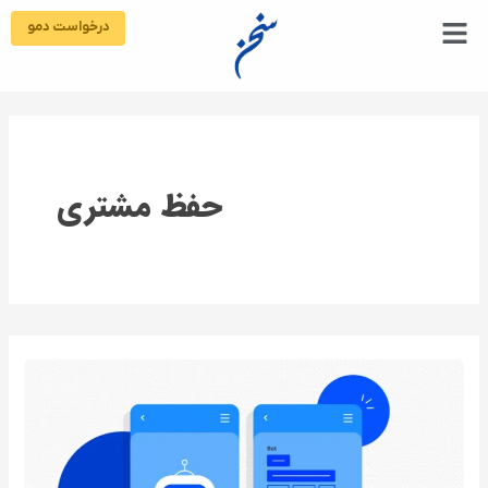
رش
درخواست دمو
ه
حتوا
حفظ مشتری