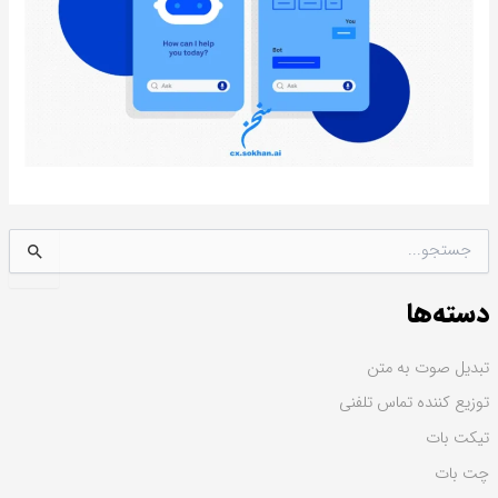
ج
س
ت
دسته‌ها
ج
و
ب
تبدیل صوت به متن
ر
توزیع کننده تماس تلفنی
ا
ی
تیکت بات
:
چت بات