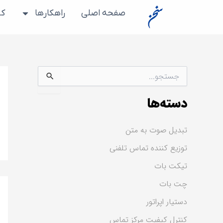
رش
صفحه اصلی
راهکارها
کس
ه
حتوا
ج
س
ت
دسته‌ها
ج
و
ب
تبدیل صوت به متن
ر
ا
توزیع کننده تماس تلفنی
ی
:
تیکت بات
چت بات
دستیار اپراتور
کنترل کیفیت مرکز تماس