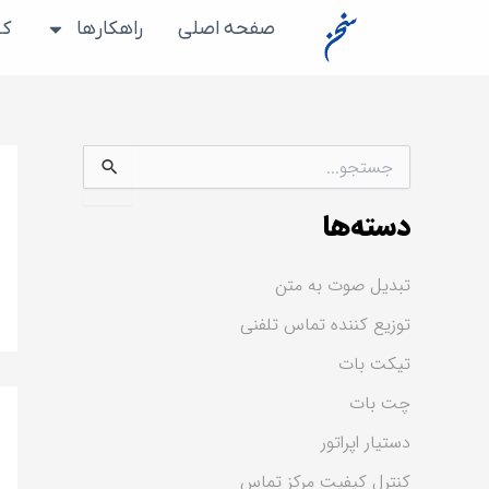
رش
صفحه اصلی
راهکارها
کس
ه
حتوا
ج
س
ت
دسته‌ها
ج
و
ب
تبدیل صوت به متن
ر
ا
توزیع کننده تماس تلفنی
ی
:
تیکت بات
چت بات
دستیار اپراتور
کنترل کیفیت مرکز تماس