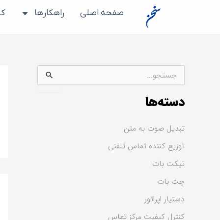
رش
صفحه اصلی
راهکارها
کس
ه
حتوا
ج
س
ت
دسته‌ها
ج
و
ب
تبدیل صوت به متن
ر
ا
توزیع کننده تماس تلفنی
ی
:
تیکت بات
چت بات
دستیار اپراتور
کنترل کیفیت مرکز تماس