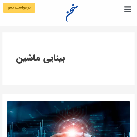
رش
درخواست دمو
ه
حتوا
بینایی ماشین