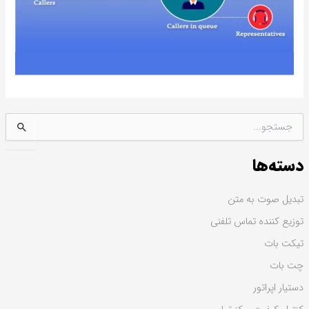
ج
س
ت
دسته‌ها
ج
و
ب
تبدیل صوت به متن
ر
توزیع کننده تماس تلفنی
ا
ی
تیکت بات
:
چت بات
دستیار اپراتور