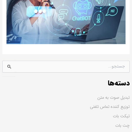
ج
س
ت
دسته‌ها
ج
و
ب
تبدیل صوت به متن
ر
توزیع کننده تماس تلفنی
ا
ی
تیکت بات
:
چت بات