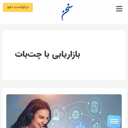
رش
درخواست دمو
ه
حتوا
بازاریابی با چت‌بات