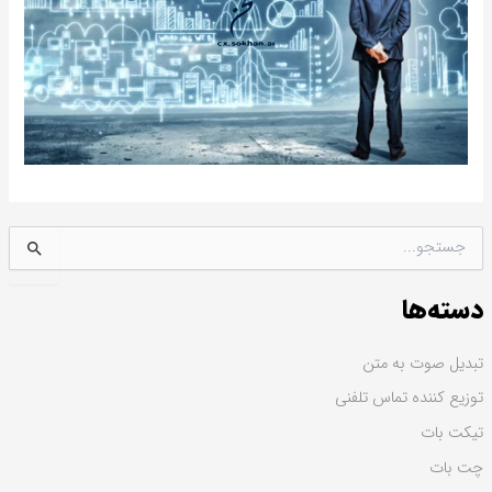
ج
س
ت
دسته‌ها
ج
و
ب
تبدیل صوت به متن
ر
توزیع کننده تماس تلفنی
ا
ی
تیکت بات
:
چت بات