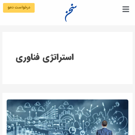
رش
درخواست دمو
ه
حتوا
استراتژی فناوری