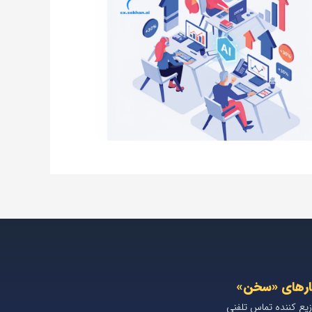
ارهای «سخن»
زیع کننده تماس تلفنی