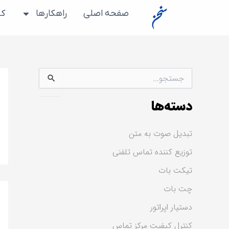
رش
صفحه اصلی
راهکارها
کس
ه
حتوا
ج
س
ت
دسته‌ها
ج
و
ب
تبدیل صوت به متن
ر
ا
توزیع کننده تماس تلفنی
ی
:
تیکت بات
چت بات
دستیار اپراتور
کنترل کیفیت مرکز تماس