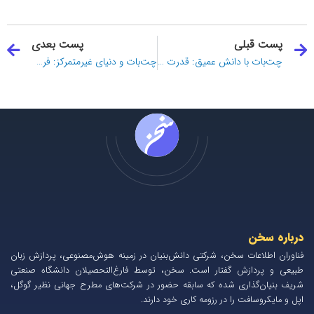
قبلی
ب
پست قبلی
پست بعدی
چت‌بات با دانش عمیق: قدرت Knowledge Graph در تعاملات هوشمند
چت‌بات و دنیای غیرمتمرکز: فرصت‌ها و چالش‌های Web3
درباره سخن
فناوران اطلاعات سخن، شرکتی دانش‌بنیان در زمینه هوش‌مصنوعی، پردازش زبان
طبیعی و پردازش گفتار است. سخن، توسط فارغ‌التحصیلان دانشگاه صنعتی
شریف بنیان‌گذاری شده که سابقه حضور در شرکت‌های مطرح جهانی نظیر گوگل،
اپل و مایکروسافت را در رزومه کاری خود دارند.