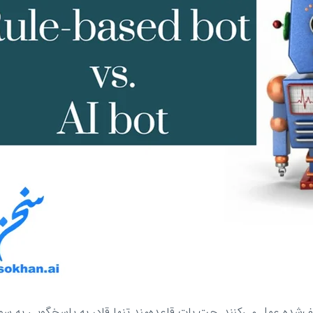
یف‌شده عمل می‌کنند. چت بات قاعده‌مند تنها قادر به پاسخگویی به س