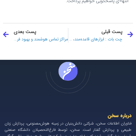
انتها»ی پاسخگویی خواهیم پرداخت.
قبلی
ب
پست قبلی
پست بعدی
چت بات‌ : ابزارهای قاعده‌مند، هوش مصنوعی و ChatGPT
مراکز تماس هوشمند و بهبود فرآیند آنبوردینگ و احراز هویت
درباره سخن
فناوران اطلاعات سخن، شرکتی دانش‌بنیان در زمینه هوش‌مصنوعی، پردازش زبان
طبیعی و پردازش گفتار است. سخن، توسط فارغ‌التحصیلان دانشگاه صنعتی